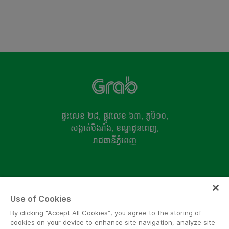
ផ្ទះលេខ ២៨, ផ្លូវលេខ ៦៣​, ភូមិ១០,
សង្កាត់បឹងរាំង, ខណ្ឌដូនពេញ,
រាជធានីភ្នំពេញ
តាមដានបណ្តាយសង្គមរបស់យើង ដើម្បីទទួលបានព័ត៌មានថ្មីៗ
Use of Cookies
By clicking “Accept All Cookies”, you agree to the storing of
cookies on your device to enhance site navigation, analyze site