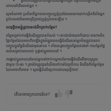
​• អ្នកបើកបរត្រូវទៅយកអ្នកដំណើរម្នាក់ទៀត បន្ទាប់ពីដឹកអ្នកចេញពី
គោលដៅដើមរបស់អ្នក ។
សូមចំណាថា ប្រសិនបើអ្នកបានបញ្ចូលប្រូម៉ូកូដដែលមានការដាក់កម្រិតទីតាំងអ្នក
ប្រហែលជាមិនអាចប្រើប្រាស់ប្រូម៉ូកូដបានឡើយ ។
ហេតុអ្វីបានខ្ញុំត្រូវបានបង់ទឹកប្រាក់បន្ថែម?
តម្លៃសម្រាប់ការធ្វើដំណើរត្រូវបានកំណត់ ។ ទោះជាយ៉ាងណាក៏ដោយ មានការគិត
ថ្លៃបន្ថែមដែលអាចកើតឡើងក្នុងអំឡុងពេលធ្វើដំណើររបស់អ្នកមិនត្រូវបានរាប់
បញ្ចូលក្នុងថ្លៃដំណើរជាមុននោះទេ ។ ទាំងនេះរួមបញ្ចូលថ្លៃសេវារង់ចាំ ការបន្ថែមថ្លៃ
សេវាសម្រាប់ពេលយប់ ឬផ្លាស់ប្ដូរគោលដៅ ។
ការផ្លាស់ប្ដូរគោលដៅរបស់អ្នកនៅពាក់កណ្ដាលនៃការធ្វើដំណើរគឺងាយស្រួល
ជាមួយ Grab ។ គ្រាន់តែត្រូវជូនដំណឹងទៅកាន់ដៃគូបើកបរ និងដឹងពីតម្លៃបន្ថែម
ដែលអាចកើតមាន ។ សូមធ្វើដំណើរប្រកបដោយសុវត្ថិភាព!
តើនេះមានប្រយោជន៍ទេ?