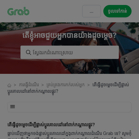
ចូលទៅកាន់
តើខ្ញុំអាចជួយអ្នកបានយ៉ាងដូចម្តេច?
>
ការធ្វើដំណើរ
>
គ្រប់គ្រងការកក់របស់អ្នក
>
តើធ្វើដូចម្ដេចដើម្បីផ្លាស់
ប្ដូរគោលដៅនៅពាក់កណ្ដាលផ្លូវ?
តើធ្វើដូចម្ដេចដើម្បីផ្លាស់ប្ដូរគោលដៅនៅពាក់កណ្ដាលផ្លូវ?
ធ្លាប់ឃើញថាអ្នកចង់ផ្លាស់ប្ដូរគោលដៅក្នងុពាក់កណ្ដាលដំណើរ Grab ទេ? សូមកុំ