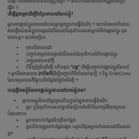
បារម្ភ! យើងនឹងនៅទីនេះដើម្បីជួយអ្នក ។ នេះជាការណែនាំដ៏សាមញ្ញអំពីរបៀប
ធ្វើវា ។
តើធ្វើដូចម្ដេចដើម្បីកែប្រែគោលដៅរបស់ខ្ញុំ?
អ្នកអាចផ្លាស់ប្ដូរគោលដៅរបស់អ្នកម្តងក្នុងការធ្វើដំណើរ ។ ទោះយ៉ាងណាក៏ដោយ
វាជារឿងសំខាន់ក្នុងការជូនដំណឹងដល់ដៃគូបើកបររបស់អ្នកអំពីការផ្លាស់ប្តូរ មុន
ពេលបន្ត។ នេះជារបៀប៖
• ចុចលើគោលដៅ
• បញ្ជាក់ថាអ្នកបានជូនដំណឹងដល់ដៃគូបើកបរអំពីការផ្លាស់ប្ដូរ
• បញ្ចូលគោលដៅថ្មី
• ពិនិត្យថ្លៃដំណើរថ្មី ហើយចុច
"បន្ត"
ដើម្បីបញ្ជាក់ការផ្លាស់ប្ដូរទិសដៅ
។ អ្នកនឹងមានពេល
20វិនាទី
ដើម្បីបញ្ជាក់ពីទីតាំងដាក់ចុះថ្មី ។ ពិន្ទុ GrabCoins
ដែលទទួលបានគឺផ្អែកលើតម្លៃនៃថ្លៃដំណើរថ្មី ។
ហេតុអ្វីបានខ្ញុំមិនអាចផ្លាស់ប្ដូគោលដៅរបស់ខ្ញុំបាន?
•
អ្នក​បាន​ប្ដូរ​ទិសដៅ​ម្ដង​រួច​ហើយ​ក្នុង​អំឡុង​ពេល​ធ្វើ​ដំណើរ
• អ្នក ឬដៃគូបើកបររបស់អ្នកមិនស្ថិតនៅលើកំណែកម្មវិធីចុងក្រោយ
បំផុតនោះទេ
• អ្នកបានកក់កន្លែងជិះច្រើនកន្លែង
• អ្នកបើកបរត្រូវទៅកន្លែងផ្សេង បន្ទាប់ពីជូនអ្នកទៅគោលដៅដើមរបស់
អ្នក