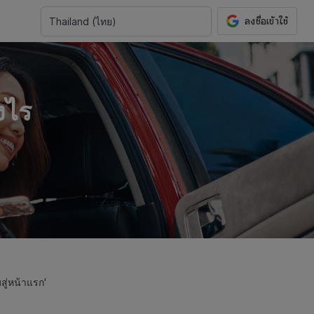
Thailand
(
ไทย
)
งไร
สู่หน้าแรก'