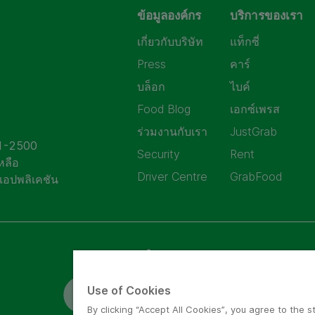
ข้อมูลองค์กร
บริการของเรา
เกี่ยวกับบริษัท
แท็กซี่
Press
คาร์
บล็อก
ไบค์
Food Blog
เอกซ์เพรส
ร่วมงานกับเรา
JustGrab
21-2500
Security
Rent
หลือ
Driver Centre
GrabFood
แอปพลิเคชัน
ติดตามเราในช่องทางต่างๆ
Use of Cookies
By clicking “Accept All Cookies”, you agree to the s